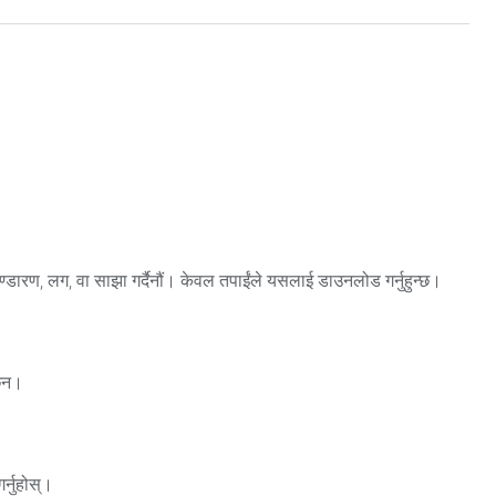
 भण्डारण, लग, वा साझा गर्दैनौं। केवल तपाईंले यसलाई डाउनलोड गर्नुहुन्छ।
छैन।
र्नुहोस्।