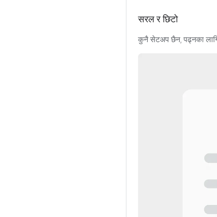
सरल र छिटो
कुनै सेटअप छैन, पढ्नका लागि