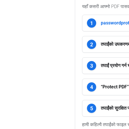
यहाँ कसरी आफ्नो PDF पासवर्डल
passwordpro
तपाईंको उपकरणबा
तपाईं प्रयोग गर्न
“Protect PDF” ब
तपाईंको सुरक्षि
हामी कहिल्यै तपाईंको फाइल रा